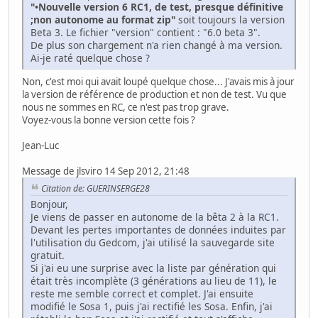
"•Nouvelle version 6 RC1, de test, presque définitive
;non autonome au format zip"
soit toujours la version
Beta 3. Le fichier "version" contient : "6.0 beta 3".
De plus son chargement n'a rien changé à ma version.
Ai-je raté quelque chose ?
Non, c'est moi qui avait loupé quelque chose... J'avais mis à jour
la version de référence de production et non de test. Vu que
nous ne sommes en RC, ce n'est pas trop grave.
Voyez-vous la bonne version cette fois ?
Jean-Luc
Message de jlsviro 14 Sep 2012, 21:48
Citation de: GUERINSERGE28
Bonjour,
Je viens de passer en autonome de la bêta 2 à la RC1.
Devant les pertes importantes de données induites par
l'utilisation du Gedcom, j'ai utilisé la sauvegarde site
gratuit.
Si j'ai eu une surprise avec la liste par génération qui
était très incomplète (3 générations au lieu de 11), le
reste me semble correct et complet. J'ai ensuite
modifié le Sosa 1, puis j'ai rectifié les Sosa. Enfin, j'ai