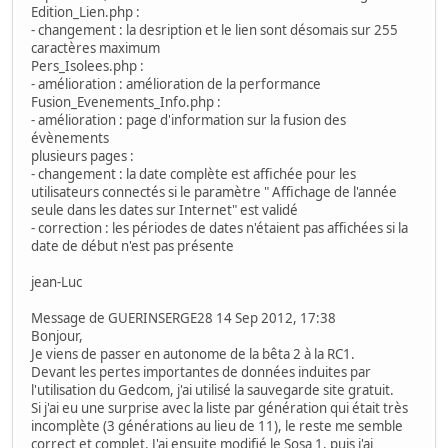
Edition_Lien.php :
- changement : la desription et le lien sont désomais sur 255
caractères maximum
Pers_Isolees.php :
- amélioration : amélioration de la performance
Fusion_Evenements_Info.php :
- amélioration : page d'information sur la fusion des
évènements
plusieurs pages :
- changement : la date complète est affichée pour les
utilisateurs connectés si le paramètre " Affichage de l'année
seule dans les dates sur Internet" est validé
- correction : les périodes de dates n'étaient pas affichées si la
date de début n'est pas présente
jean-Luc
Message de GUERINSERGE28 14 Sep 2012, 17:38
Bonjour,
Je viens de passer en autonome de la bêta 2 à la RC1.
Devant les pertes importantes de données induites par
l'utilisation du Gedcom, j'ai utilisé la sauvegarde site gratuit.
Si j'ai eu une surprise avec la liste par génération qui était très
incomplète (3 générations au lieu de 11), le reste me semble
correct et complet. J'ai ensuite modifié le Sosa 1, puis j'ai