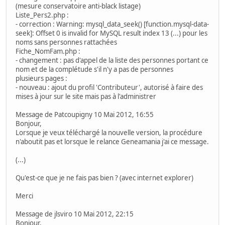
(mesure conservatoire anti-black listage)
Liste_Pers2.php :
- correction : Warning: mysql_data_seek() [function.mysql-data-
seek]: Offset 0 is invalid for MySQL result index 13 (...) pour les
noms sans personnes rattachées
Fiche_NomFam.php :
- changement : pas d'appel de la liste des personnes portant ce
nom et de la complétude s'il n'y a pas de personnes
plusieurs pages :
- nouveau : ajout du profil 'Contributeur', autorisé à faire des
mises à jour sur le site mais pas à l'administrer
Message de Patcoupigny 10 Mai 2012, 16:55
Bonjour,
Lorsque je veux téléchargé la nouvelle version, la procédure
n'aboutit pas et lorsque le relance Geneamania j'ai ce message.
(...)
Qu'est-ce que je ne fais pas bien ? (avec internet explorer)
Merci
Message de jlsviro 10 Mai 2012, 22:15
Bonjour,