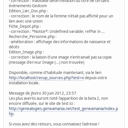
- correction : mauvaise détermination du titre de certains
évènements Gedcom
Edition_Lier_Doc.php :
- correction : le nom de la femme n'était pas affiché pour un
lien avec une union
Fiche_Depot.php :
- correction : *Notice*: Undefined variable: refPar in ...
Recherche_Personne.php :
- amélioration : affichage des informations de naissance et
décès
Edition_Image.php :
- correction : la liaison d'une image n'entrainait pas sa copie
(message d'erreur Image (...) non trouvée)
Disponible, comme d'habitude maintenant, via le lien
http://localhost/recup_sources.php?test=o
depuis votre
installation locale.
Message de jlsviro 30 Juin 2012, 23:57
Les plus avertis auront noté l'apparition de la beta 2, non
encore diffusée, sur le site de test ici :
http://genealogies.geneamania.net/test_geneamania/index.p
hp
.
Si vous avez des retours, vous connaissez l'adresse !