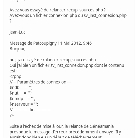
Avez-vous essayé de relancer recup_sources.php ?
Avez-vous un fichier connexion.php ou sv_inst_connexion.php
?
jean-Luc
Message de Patcoupigny 11 Mai 2012, 9:46
Bonjour,
oui, j'ai essayé de ralancer recup_sources.php
Oui j'ai bien un fichier sv_inst_connexion.php dont le contenu
est :
<?php
//--- Paramètres de connexion ---
$ndb = "";
$nutil = "";
$nmdp = "";
$nserveur = "";
//------------- fin -------------
?>
Suite à l'échec de mise à jour, la relance de Généamania
provoque le message d'erreur précédemment envoyé. Il y
aurait donc bien eu un début de téléchargement.