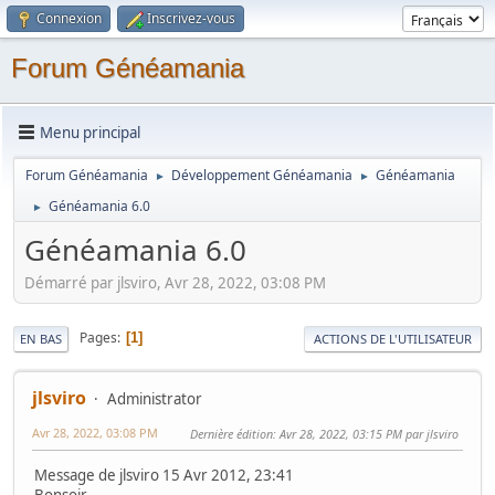
Connexion
Inscrivez-vous
Forum Généamania
Menu principal
Forum Généamania
Développement Généamania
Généamania
►
►
Généamania 6.0
►
Généamania 6.0
Démarré par jlsviro, Avr 28, 2022, 03:08 PM
Pages
1
EN BAS
ACTIONS DE L'UTILISATEUR
jlsviro
Administrator
Avr 28, 2022, 03:08 PM
Dernière édition
: Avr 28, 2022, 03:15 PM par jlsviro
Message de jlsviro 15 Avr 2012, 23:41
Bonsoir,