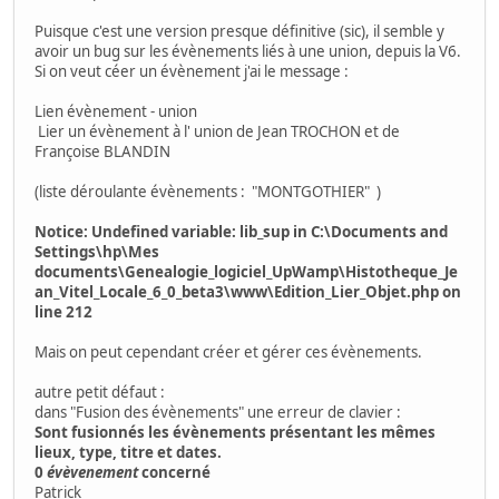
Puisque c'est une version presque définitive (sic), il semble y
avoir un bug sur les évènements liés à une union, depuis la V6.
Si on veut céer un évènement j'ai le message :
Lien évènement - union
Lier un évènement à l' union de Jean TROCHON et de
Françoise BLANDIN
(liste déroulante évènements : "MONTGOTHIER" )
Notice: Undefined variable: lib_sup in C:\Documents and
Settings\hp\Mes
documents\Genealogie_logiciel_UpWamp\Histotheque_Je
an_Vitel_Locale_6_0_beta3\www\Edition_Lier_Objet.php on
line 212
Mais on peut cependant créer et gérer ces évènements.
autre petit défaut :
dans "Fusion des évènements" une erreur de clavier :
Sont fusionnés les évènements présentant les mêmes
lieux, type, titre et dates.
0
évèvenement
concerné
Patrick