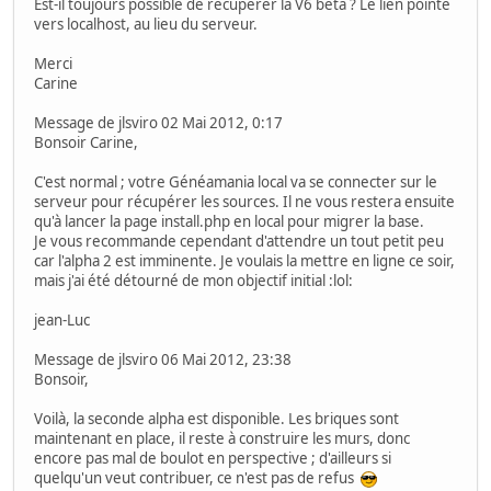
Est-il toujours possible de récupérer la V6 bêta ? Le lien pointe
vers localhost, au lieu du serveur.
Merci
Carine
Message de jlsviro 02 Mai 2012, 0:17
Bonsoir Carine,
C'est normal ; votre Généamania local va se connecter sur le
serveur pour récupérer les sources. Il ne vous restera ensuite
qu'à lancer la page install.php en local pour migrer la base.
Je vous recommande cependant d'attendre un tout petit peu
car l'alpha 2 est imminente. Je voulais la mettre en ligne ce soir,
mais j'ai été détourné de mon objectif initial :lol:
jean-Luc
Message de jlsviro 06 Mai 2012, 23:38
Bonsoir,
Voilà, la seconde alpha est disponible. Les briques sont
maintenant en place, il reste à construire les murs, donc
encore pas mal de boulot en perspective ; d'ailleurs si
quelqu'un veut contribuer, ce n'est pas de refus