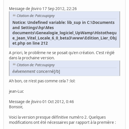
Message de jlsviro 17 Sep 2012, 22:26
Citation de: Patcoupigny
Notice: Undefined variable: lib_sup in C:\Documents
and Settings\hp\Mes
documents\Genealogie_logiciel_UpWamp\Histothequ
e_Jean_Vitel_Locale_6_0_beta3\www\Edition_Lier_Obj
et.php on line 212
A priori, le problème ne se posait qu'en création. C'est réglé
dans la prochaine version.
Citation de: Patcoupigny
évèvenement
concerné[/b]
Ah bon, ce n'est pas comme cela ? :lol:
jean-Luc
Message de jlsviro 01 Oct 2012, 0:46
Bonsoir,
Voici la version presque définitive numéro 2. Quelques
modifications ont été nécessaires par rapport à la première :