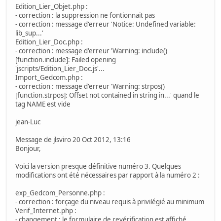
Edition_Lier_Objet.php :
- correction : la suppression ne fontionnait pas
- correction : message d'erreur 'Notice: Undefined variable:
lib_sup...'
Edition_Lier_Doc.php :
- correction : message d'erreur 'Warning: include()
[function.include]: Failed opening
'jscripts/Edition_Lier_Doc.js'...
Import_Gedcom.php :
- correction : message d'erreur 'Warning: strpos()
[function.strpos]: Offset not contained in string in...' quand le
tag NAME est vide
jean-Luc
Message de jlsviro 20 Oct 2012, 13:16
Bonjour,
Voici la version presque définitive numéro 3. Quelques
modifications ont été nécessaires par rapport à la numéro 2 :
exp_Gedcom_Personne.php :
- correction : forçage du niveau requis à privilégié au minimum
Verif_Internet.php :
- changement : le formulaire de revérification est affiché