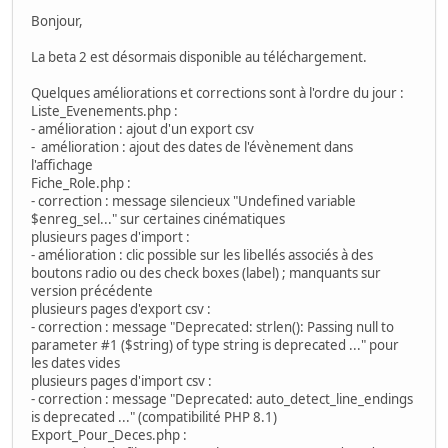
Bonjour,
La beta 2 est désormais disponible au téléchargement.
Quelques améliorations et corrections sont à l'ordre du jour :
Liste_Evenements.php :
- amélioration : ajout d'un export csv
- amélioration : ajout des dates de l'évènement dans
l'affichage
Fiche_Role.php :
- correction : message silencieux "Undefined variable
$enreg_sel..." sur certaines cinématiques
plusieurs pages d'import :
- amélioration : clic possible sur les libellés associés à des
boutons radio ou des check boxes (label) ; manquants sur
version précédente
plusieurs pages d'export csv :
- correction : message "Deprecated: strlen(): Passing null to
parameter #1 ($string) of type string is deprecated ..." pour
les dates vides
plusieurs pages d'import csv :
- correction : message "Deprecated: auto_detect_line_endings
is deprecated ..." (compatibilité PHP 8.1)
Export_Pour_Deces.php :