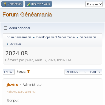
Connexion
Inscrivez-vous
Forum Généamania
Menu principal
Forum Généamania
Développement Généamania
Généamania
►
►
2024.08
►
2024.08
Démarré par jlsviro, Août 07, 2024, 09:02 PM
Pages
1
EN BAS
ACTIONS DE L'UTILISATEUR
jlsviro
Administrator
Août 07, 2024, 09:02 PM
Bonjour,