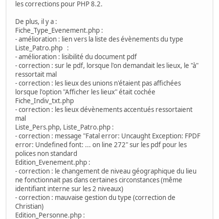
les corrections pour PHP 8.2.
De plus, il y a :
Fiche_Type_Evenement.php :
- amélioration : lien vers la liste des évènements du type
Liste_Patro.php :
- amélioration : lisibilité du document pdf
- correction : sur le pdf, lorsque l'on demandait les lieux, le "à"
ressortait mal
- correction : les lieux des unions n'étaient pas affichées
lorsque l'option "Afficher les lieux" était cochée
Fiche_Indiv_txt.php
- correction : les lieux dévènements accentués ressortaient
mal
Liste_Pers.php, Liste_Patro.php :
- correction : message "Fatal error: Uncaught Exception: FPDF
error: Undefined font: ... on line 272" sur les pdf pour les
polices non standard
Edition_Evenement.php :
- correction : le changement de niveau géographique du lieu
ne fonctionnait pas dans certaines circonstances (même
identifiant interne sur les 2 niveaux)
- correction : mauvaise gestion du type (correction de
Christian)
Edition_Personne.php :