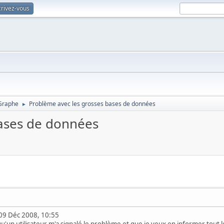
crivez-vous
Graphe
Problème avec les grosses bases de données
►
bases de données
09 Déc 2008, 10:55
u'un utilisateur m'a signalé le problème et que je veux en informer tout