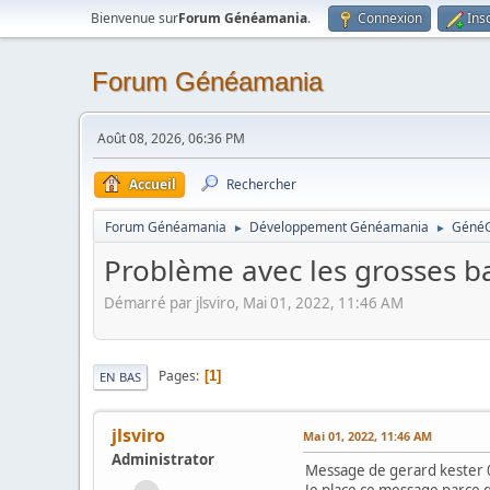
Bienvenue sur
Forum Généamania
.
Connexion
Ins
Forum Généamania
Août 08, 2026, 06:36 PM
Accueil
Rechercher
Forum Généamania
Développement Généamania
Géné
►
►
Problème avec les grosses 
Démarré par jlsviro, Mai 01, 2022, 11:46 AM
Pages
1
EN BAS
jlsviro
Mai 01, 2022, 11:46 AM
Administrator
Message de gerard kester 
Je place ce message parce q