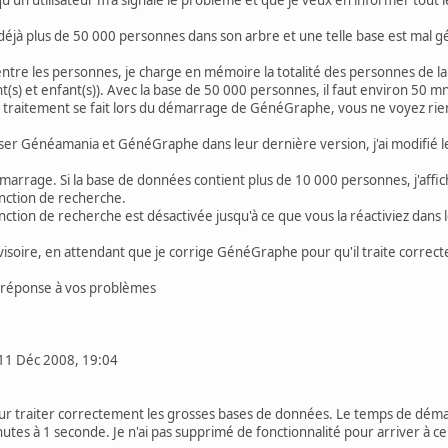
déjà plus de 50 000 personnes dans son arbre et une telle base est mal
ntre les personnes, je charge en mémoire la totalité des personnes de la b
(s) et enfant(s)). Avec la base de 50 000 personnes, il faut environ 50 mn
raitement se fait lors du démarrage de GénéGraphe, vous ne voyez rien 
er Généamania et GénéGraphe dans leur dernière version, j'ai modifié le lo
démarrage. Si la base de données contient plus de 10 000 personnes, j'affi
onction de recherche.
fonction de recherche est désactivée jusqu'à ce que vous la réactiviez dans
isoire, en attendant que je corrige GénéGraphe pour qu'il traite corre
e réponse à vos problèmes
11 Déc 2008, 19:04
our traiter correctement les grosses bases de données. Le temps de dé
es à 1 seconde. Je n'ai pas supprimé de fonctionnalité pour arriver à ce ré