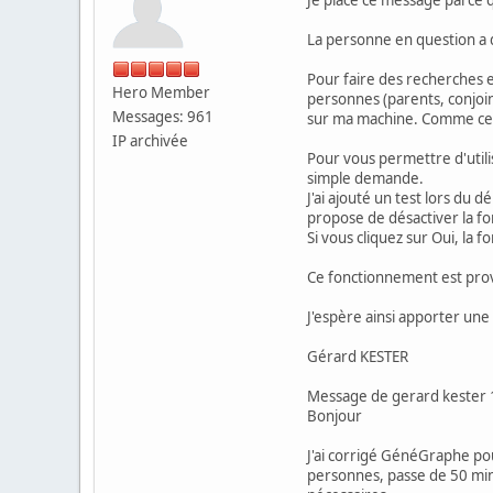
La personne en question a 
Pour faire des recherches e
Hero Member
personnes (parents, conjoint
Messages: 961
sur ma machine. Comme ce t
IP archivée
Pour vous permettre d'utilis
simple demande.
J'ai ajouté un test lors du 
propose de désactiver la f
Si vous cliquez sur Oui, la 
Ce fonctionnement est prov
J'espère ainsi apporter un
Gérard KESTER
Message de gerard kester 
Bonjour
J'ai corrigé GénéGraphe p
personnes, passe de 50 minut