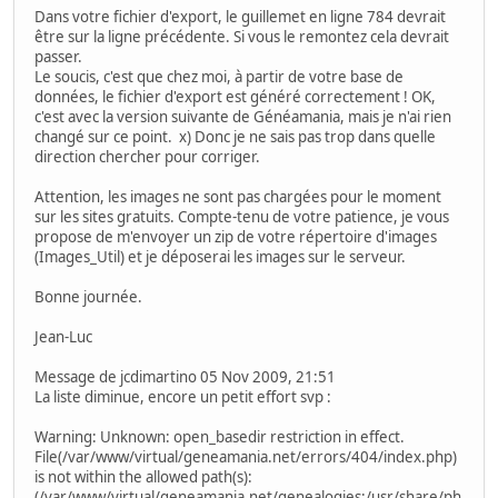
Dans votre fichier d'export, le guillemet en ligne 784 devrait
être sur la ligne précédente. Si vous le remontez cela devrait
passer.
Le soucis, c'est que chez moi, à partir de votre base de
données, le fichier d'export est généré correctement ! OK,
c'est avec la version suivante de Généamania, mais je n'ai rien
changé sur ce point. x) Donc je ne sais pas trop dans quelle
direction chercher pour corriger.
Attention, les images ne sont pas chargées pour le moment
sur les sites gratuits. Compte-tenu de votre patience, je vous
propose de m'envoyer un zip de votre répertoire d'images
(Images_Util) et je déposerai les images sur le serveur.
Bonne journée.
Jean-Luc
Message de jcdimartino 05 Nov 2009, 21:51
La liste diminue, encore un petit effort svp :
Warning: Unknown: open_basedir restriction in effect.
File(/var/www/virtual/geneamania.net/errors/404/index.php)
is not within the allowed path(s):
(/var/www/virtual/geneamania.net/genealogies:/usr/share/ph