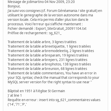
Message de jcdimartino 04 Nov 2009, 23:20
Bonjour,
j'ai suivi vos consignes (cf. Forum Généamania / site gratuit) en
utilisant le genegraphe de la version autonome dans ma
version locale. Cela m'a permis d'aller plus loin dans le
processus. Voici l'erreur qui s'affiche maintenant :
Fichier demandé : Export_SiteGratuit_20091104.txt
Préfixe de rechargement : sg_621_
Traitement de la table arbre, 3 lignes traitées
Traitement de la table arbreetiquette, 1 lignes traitées
Traitement de la table arbremodeleetiq, 2 lignes traitées
Traitement de la table arbreparam, 19 lignes traitées
Traitement de la table arbrepers, 231 lignes traitées
Traitement de la table arbrephotos, 138 lignes traitées
Traitement de la table arbreunion, 68 lignes traitées
Traitement de la table commentaires, You have an error in
your SQL syntax; check the manual that corresponds to your
MySQL server version for the right syntax to use near ''
Bâptisé en 1951 à l\'église St Germain
)' at line 1
Requête en erreur : insert into sg_621_commentaires values
('14','71','P','