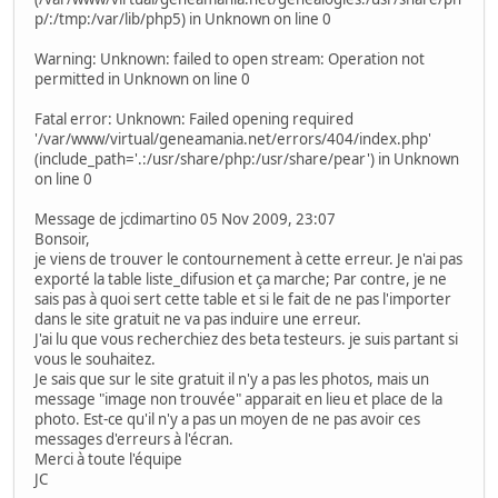
p/:/tmp:/var/lib/php5) in Unknown on line 0
Warning: Unknown: failed to open stream: Operation not
permitted in Unknown on line 0
Fatal error: Unknown: Failed opening required
'/var/www/virtual/geneamania.net/errors/404/index.php'
(include_path='.:/usr/share/php:/usr/share/pear') in Unknown
on line 0
Message de jcdimartino 05 Nov 2009, 23:07
Bonsoir,
je viens de trouver le contournement à cette erreur. Je n'ai pas
exporté la table liste_difusion et ça marche; Par contre, je ne
sais pas à quoi sert cette table et si le fait de ne pas l'importer
dans le site gratuit ne va pas induire une erreur.
J'ai lu que vous recherchiez des beta testeurs. je suis partant si
vous le souhaitez.
Je sais que sur le site gratuit il n'y a pas les photos, mais un
message "image non trouvée" apparait en lieu et place de la
photo. Est-ce qu'il n'y a pas un moyen de ne pas avoir ces
messages d'erreurs à l'écran.
Merci à toute l'équipe
JC