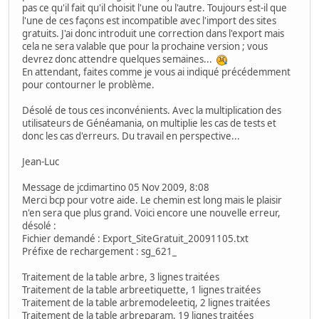
pas ce qu'il fait qu'il choisit l'une ou l'autre. Toujours est-il que
l'une de ces façons est incompatible avec l'import des sites
gratuits. J'ai donc introduit une correction dans l'export mais
cela ne sera valable que pour la prochaine version ; vous
devrez donc attendre quelques semaines...
En attendant, faites comme je vous ai indiqué précédemment
pour contourner le problème.
Désolé de tous ces inconvénients. Avec la multiplication des
utilisateurs de Généamania, on multiplie les cas de tests et
donc les cas d'erreurs. Du travail en perspective...
Jean-Luc
Message de jcdimartino 05 Nov 2009, 8:08
Merci bcp pour votre aide. Le chemin est long mais le plaisir
n'en sera que plus grand. Voici encore une nouvelle erreur,
désolé :
Fichier demandé : Export_SiteGratuit_20091105.txt
Préfixe de rechargement : sg_621_
Traitement de la table arbre, 3 lignes traitées
Traitement de la table arbreetiquette, 1 lignes traitées
Traitement de la table arbremodeleetiq, 2 lignes traitées
Traitement de la table arbreparam, 19 lignes traitées