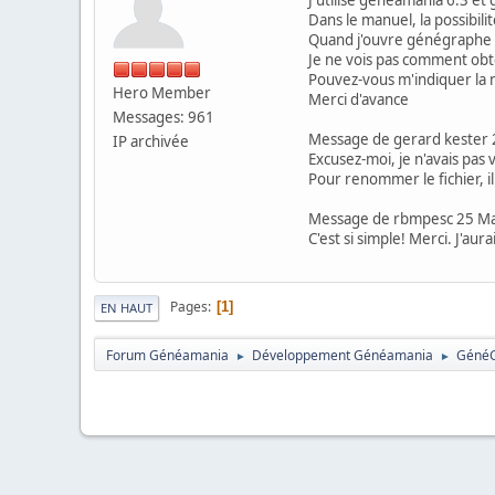
Dans le manuel, la possibi
Quand j'ouvre génégraphe pu
Je ne vois pas comment obt
Pouvez-vous m'indiquer la 
Hero Member
Merci d'avance
Messages: 961
Message de gerard kester 
IP archivée
Excusez-moi, je n'avais pas
Pour renommer le fichier, il
Message de rbmpesc 25 Ma
C'est si simple! Merci. J'a
Pages
1
EN HAUT
Forum Généamania
Développement Généamania
Géné
►
►