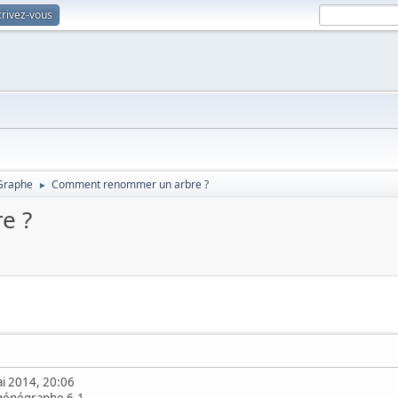
crivez-vous
Graphe
Comment renommer un arbre ?
►
e ?
i 2014, 20:06
t génégraphe 6.1