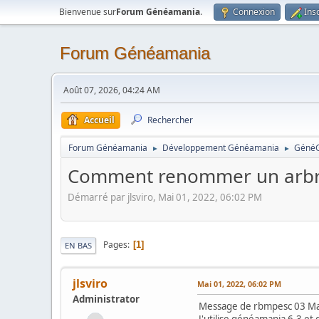
Bienvenue sur
Forum Généamania
.
Connexion
Ins
Forum Généamania
Août 07, 2026, 04:24 AM
Accueil
Rechercher
Forum Généamania
Développement Généamania
Géné
►
►
Comment renommer un arbr
Démarré par jlsviro, Mai 01, 2022, 06:02 PM
Pages
1
EN BAS
jlsviro
Mai 01, 2022, 06:02 PM
Administrator
Message de rbmpesc 03 Ma
J'utilise généamania 6.3 e