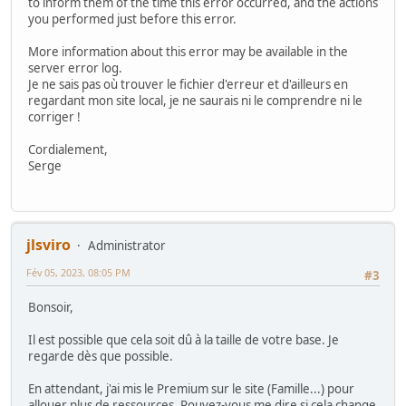
to inform them of the time this error occurred, and the actions
you performed just before this error.
More information about this error may be available in the
server error log.
Je ne sais pas où trouver le fichier d'erreur et d'ailleurs en
regardant mon site local, je ne saurais ni le comprendre ni le
corriger !
Cordialement,
Serge
jlsviro
Administrator
Fév 05, 2023, 08:05 PM
#3
Bonsoir,
Il est possible que cela soit dû à la taille de votre base. Je
regarde dès que possible.
En attendant, j'ai mis le Premium sur le site (Famille...) pour
allouer plus de ressources. Pouvez-vous me dire si cela change